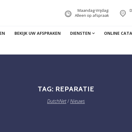
Maandag-Vrijdag:
D
Alleen op afspraak
EN
BEKIJK UW AFSPRAKEN
DIENSTEN
ONLINE CAT
TAG:
REPARATIE
DutchNet
/
Nieuws