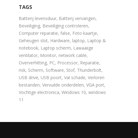
TAGS
Batterij levensduur
,
Batterij vervangen
,
Beveiliging
,
Beveiliging controleren
,
Computer reparatie
,
false
,
Foto kaartje
,
Geheugen slot
,
Hardware
,
laptop
,
Laptop &
notebook
,
Laptop scherm
,
Lawaaiige
ventilator
,
Monitor
,
network cable
,
Oververhitting
,
PC
,
Processor
,
Reparatie
,
risk
,
Scherm
,
Software
,
Stof
,
Thunderbolt
,
USB drive
,
USB poort
,
Val schade
,
Verloren
bestanden
,
Vervuilde onderdelen
,
VGA port
,
Vochtige electronica
,
Windows 10
,
windows
11