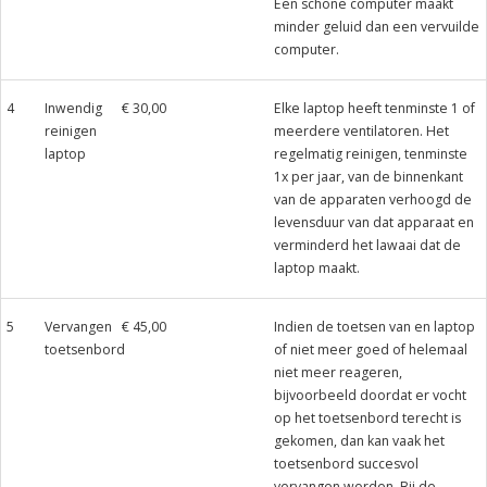
Een schone computer maakt
minder geluid dan een vervuilde
computer.
4
Inwendig
€ 30,00
Elke laptop heeft tenminste 1 of
reinigen
meerdere ventilatoren. Het
laptop
regelmatig reinigen, tenminste
1x per jaar, van de binnenkant
van de apparaten verhoogd de
levensduur van dat apparaat en
verminderd het lawaai dat de
laptop maakt.
5
Vervangen
€ 45,00
Indien de toetsen van en laptop
toetsenbord
of niet meer goed of helemaal
niet meer reageren,
bijvoorbeeld doordat er vocht
op het toetsenbord terecht is
gekomen, dan kan vaak het
toetsenbord succesvol
vervangen worden. Bij de