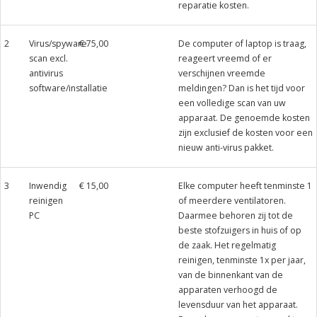
reparatie kosten.
2
Virus/spyware
€ 75,00
De computer of laptop is traag,
scan excl.
reageert vreemd of er
antivirus
verschijnen vreemde
software/installatie
meldingen? Dan is het tijd voor
een volledige scan van uw
apparaat. De genoemde kosten
zijn exclusief de kosten voor een
nieuw anti-virus pakket.
3
Inwendig
€ 15,00
Elke computer heeft tenminste 1
reinigen
of meerdere ventilatoren.
PC
Daarmee behoren zij tot de
beste stofzuigers in huis of op
de zaak. Het regelmatig
reinigen, tenminste 1x per jaar,
van de binnenkant van de
apparaten verhoogd de
levensduur van het apparaat.