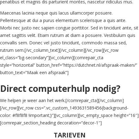
penatibus et magnis dis parturient montes, nascetur ridiculus mus.
Maecenas lacinia neque quis lacus ullamcorper posuere.
Pellentesque at dui a purus elementum scelerisque a quis ante.
Morbi nec justo nec sapien congue porttitor. Sed in tincidunt ante, sit
amet sagittis velit. Etiam rutrum at diam a posuere. Vestibulum quis
convallis sem. Donec vel justo tincidunt, commodo massa sed,
rutrum sem.[/vc_column_text][/vc_column][/vc_row][vc_row
el_class=”bg-secondary”][vc_column][comrepair_cta
style=”horizontal” button_href=”https://dutchnet.nl/afspraak-maken/”
button_text=”Maak een afspraak”]
Direct computerhulp nodig?
We helpen je weer aan het werk.[/comrepair_cta][/vc_column]
[/vc_row][vc_row css=”.vc_custom_1493631589456{background-
color: #f8f8f8 !important;}”][vc_column][vc_empty_space height=”16″]
[comrepair_section_heading decoration=”decor-1″]
TARIEVEN