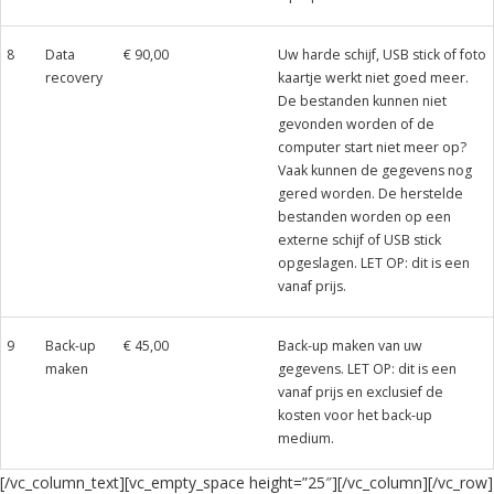
8
Data
€ 90,00
Uw harde schijf, USB stick of foto
recovery
kaartje werkt niet goed meer.
De bestanden kunnen niet
gevonden worden of de
computer start niet meer op?
Vaak kunnen de gegevens nog
gered worden. De herstelde
bestanden worden op een
externe schijf of USB stick
opgeslagen. LET OP: dit is een
vanaf prijs.
9
Back-up
€ 45,00
Back-up maken van uw
maken
gegevens. LET OP: dit is een
vanaf prijs en exclusief de
kosten voor het back-up
medium.
[/vc_column_text][vc_empty_space height=”25″][/vc_column][/vc_row]