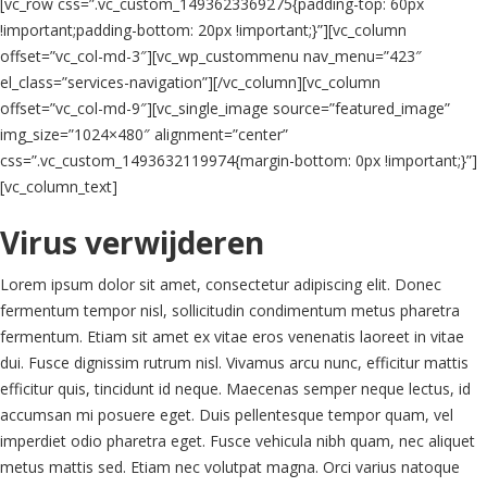
[vc_row css=”.vc_custom_1493623369275{padding-top: 60px
!important;padding-bottom: 20px !important;}”][vc_column
offset=”vc_col-md-3″][vc_wp_custommenu nav_menu=”423″
el_class=”services-navigation”][/vc_column][vc_column
offset=”vc_col-md-9″][vc_single_image source=”featured_image”
img_size=”1024×480″ alignment=”center”
css=”.vc_custom_1493632119974{margin-bottom: 0px !important;}”]
[vc_column_text]
Virus verwijderen
Lorem ipsum dolor sit amet, consectetur adipiscing elit. Donec
fermentum tempor nisl, sollicitudin condimentum metus pharetra
fermentum. Etiam sit amet ex vitae eros venenatis laoreet in vitae
dui. Fusce dignissim rutrum nisl. Vivamus arcu nunc, efficitur mattis
efficitur quis, tincidunt id neque. Maecenas semper neque lectus, id
accumsan mi posuere eget. Duis pellentesque tempor quam, vel
imperdiet odio pharetra eget. Fusce vehicula nibh quam, nec aliquet
metus mattis sed. Etiam nec volutpat magna. Orci varius natoque