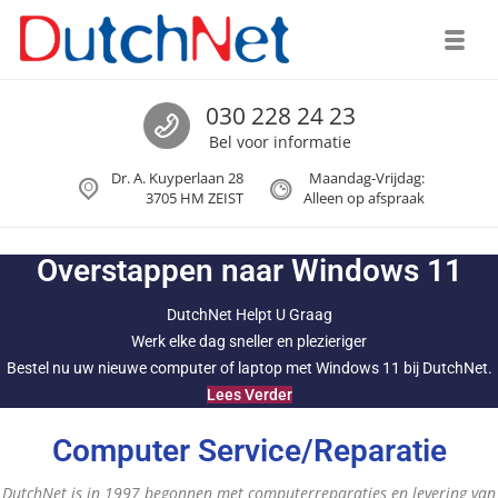
Skip to navigation
Skip to content
de
inhoud
Toggl
DutchNet
Bel DutchNet
030 228 24 23
Computerondersteuning en -services sinds 1998
Bel voor informatie
Dr. A. Kuyperlaan 28
Maandag-Vrijdag:
3705 HM ZEIST
Alleen op afspraak
Overstappen naar Windows 11
DutchNet Helpt U Graag
Werk elke dag sneller en plezieriger
Bestel nu uw nieuwe computer of laptop met Windows 11 bij DutchNet.
Lees Verder
Computer Service/Reparatie
DutchNet is in 1997 begonnen met computerreparaties en levering van