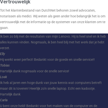
Vertrouwelijk
Tot het klantenbestand van DutchNet behoren zowel advocaten,
notarissen als medici. Wij weten als geen ander hoe belangrijk het is om
vertrouwelijk met de informatie op de systemen van onze klanten om te
gaan.
Ik ben zo blij met de resultaten van mijn Lenovo. Hij is heel snel en ik heb
alles kunnen vinden. Nogmaals, ik ben heel blij met het werk dat je hebt
verzet.
Elly
Hij werkt weer perfect! Bedankt voor de goede en snelle service!!
Tobias
Hartelijk dank nogmaals voor de snelle service!
Loek
Ik heb al jaren een hoge dunk van jouw kennis wat computers betreft
maar dit is toveren! Heerlijk zo'n snelle laptop. Echt een kadootje.
Hartelijk dank
Carla
U bent onze held! Bedankt voor het maken van de computer en de