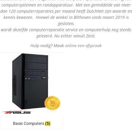
computersystemen en randapparatuur. Met een gemiddelde van meer
dan 120 computerreparaties per maand heeft DutchNet zijn waarde en
kennis bewezen. Hoewel de winkel in Bilthoven sinds maart 2019 is
gesloten,
wordt dezelfde computerreparatie service en computerhulp nog steeds
geleverd. Nu echter vanuit Zeist.
Hulp nodig? Maak
online een afspraak
Basic Computers
(5)