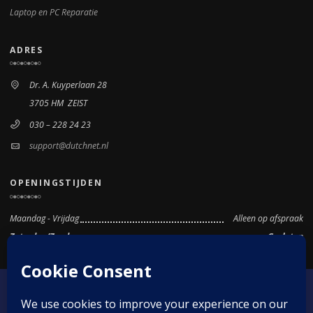
Laptop en PC Reparatie
ADRES
Dr. A. Kuyperlaan 28
3705 HM ZEIST
030 – 228 24 23
support@dutchnet.nl
OPENINGSTIJDEN
Maandag - Vrijdag
Alleen op afspraak
Zaterdag/Zondag
Gesloten
© 1997-2026 DutchNet, All Rights Reserved
Scroll to