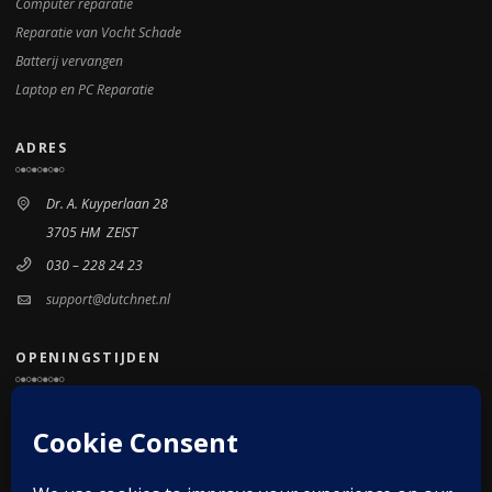
Computer reparatie
Reparatie van Vocht Schade
Batterij vervangen
Laptop en PC Reparatie
ADRES
Dr. A. Kuyperlaan 28
3705 HM ZEIST
030 – 228 24 23
support@dutchnet.nl
OPENINGSTIJDEN
Maandag - Vrijdag
Alleen op afspraak
Zaterdag/Zondag
Gesloten